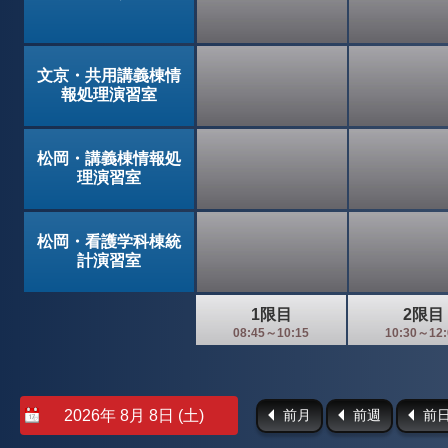
文京・共用講義棟情
報処理演習室
松岡・講義棟情報処
理演習室
松岡・看護学科棟統
計演習室
1限目
2限目
08:45～10:15
10:30～12:
前月
前週
前