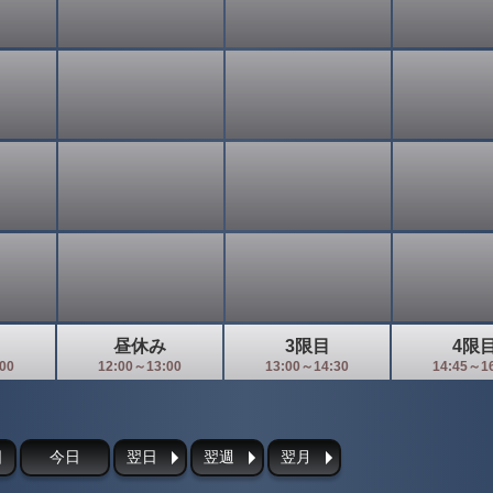
昼休み
3限目
4限
00
12:00～13:00
13:00～14:30
14:45～1
日
今日
翌日
翌週
翌月