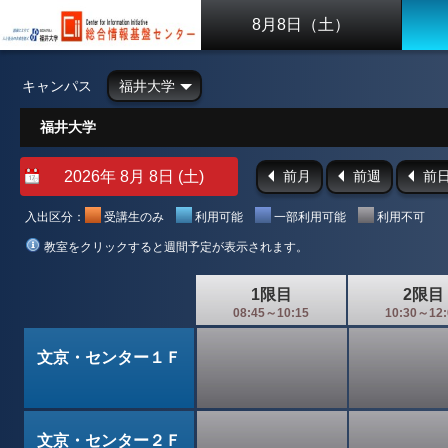
8月8日（土）
キャンパス
福井大学
福井大学
前月
前週
前
入出区分：
受講生のみ
利用可能
一部利用可能
利用不可
教室をクリックすると週間予定が表示されます。
1限目
2限目
08:45～10:15
10:30～12:
文京・センター１Ｆ
文京・センター２Ｆ